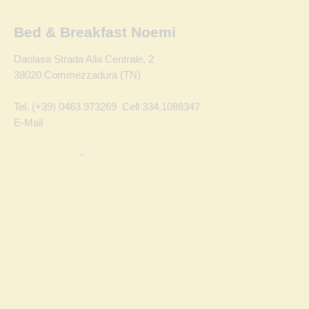
Bed & Breakfast Noemi
Daolasa Strada Alla Centrale, 2
38020 Commezzadura (TN)
Tel. (+39) 0463.973269 Cell 334.1088347
E-Mail
info@bedandbreakfastnoemi.it
Privacy policy
-
Cookie policy